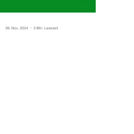
26. Nov. 2024
3 Min. Lesezeit
Die transformative Kraft der
Engpassdehnungen:
Schmerzfreiheit durch
Bewegung
Engpassdehnungen, entwickelt von den
Schmerzspezialisten Liebscher & Bracht,
reduzieren Schmerzen und fördern
Beweglichkeit.