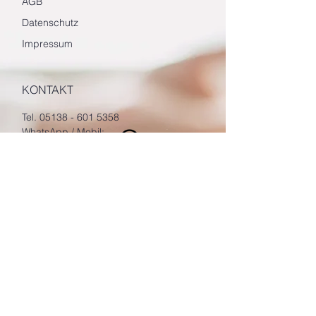
AGB
Datenschutz
Impressum
KONTAKT
Tel.
05138 - 601 5358
WhatsApp / Mobil:
0171 - 55 10 695
info[at]anyala.de
KURSORTE
Laatzen - Rethen, Sehnde, Region
Hannover, online